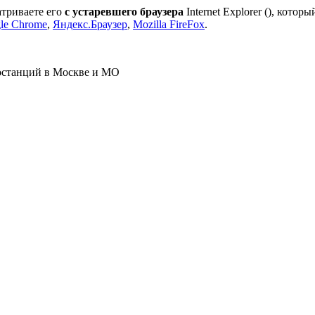
атриваете его
с устаревшего браузера
Internet Explorer (
), которы
le Chrome
,
Яндекс.Браузер
,
Mozilla FireFox
.
ростанций в Москве и МО