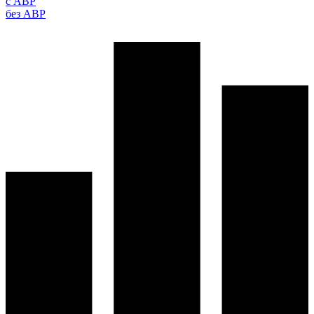
с АВР
без АВР