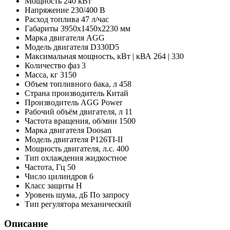
Мощность
240 кВт
Напряжение
230/400 В
Расход топлива
47 л/час
Габариты
3950x1450x2230 мм
Марка двигателя
AGG
Модель двигателя
D330D5
Максимальная мощность, кВт | кВА
264 | 330
Количество фаз
3
Масса, кг
3150
Объем топливного бака, л
458
Страна производитель
Китай
Производитель
AGG Power
Рабочий объём двигателя, л
11
Частота вращения, об/мин
1500
Марка двигателя
Doosan
Модель двигателя
P126TI-II
Мощность двигателя, л.с.
400
Тип охлаждения
жидкостное
Частота, Гц
50
Число цилиндров
6
Класс защиты
H
Уровень шума, дБ
По запросу
Тип регулятора
механический
Описание