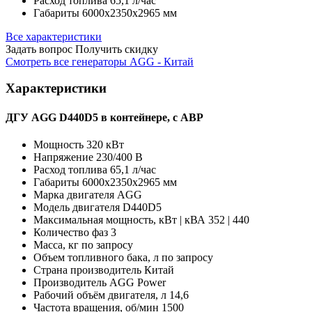
Расход топлива
65,1 л/час
Габариты
6000х2350х2965 мм
Все характеристики
Задать вопрос
Получить скидку
Смотреть все генераторы AGG - Китай
Характеристики
ДГУ AGG D440D5 в контейнере, с АВР
Мощность
320 кВт
Напряжение
230/400 В
Расход топлива
65,1 л/час
Габариты
6000х2350х2965 мм
Марка двигателя
AGG
Модель двигателя
D440D5
Максимальная мощность, кВт | кВА
352 | 440
Количество фаз
3
Масса, кг
по запросу
Объем топливного бака, л
по запросу
Страна производитель
Китай
Производитель
AGG Power
Рабочий объём двигателя, л
14,6
Частота вращения, об/мин
1500