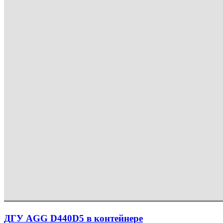
ДГУ AGG D440D5 в контейнере