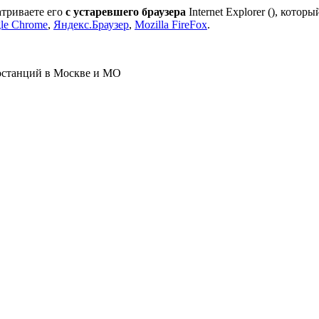
атриваете его
с устаревшего браузера
Internet Explorer (
), которы
le Chrome
,
Яндекс.Браузер
,
Mozilla FireFox
.
ростанций в Москве и МО