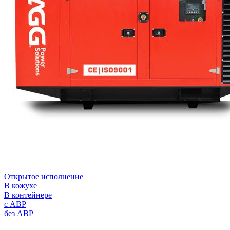
Открытое исполнение
В кожухе
В контейнере
с АВР
без АВР