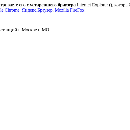
атриваете его
с устаревшего браузера
Internet Explorer (
), которы
le Chrome
,
Яндекс.Браузер
,
Mozilla FireFox
.
ростанций в Москве и МО