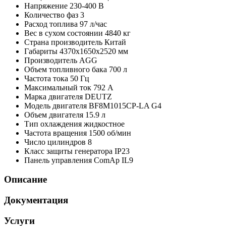
Напряжение
230-400 В
Количество фаз
3
Расход топлива
97 л/час
Вес в сухом состоянии
4840 кг
Страна производитель
Китай
Габариты
4370x1650x2520 мм
Производитель
AGG
Объем топливного бака
700 л
Частота тока
50 Гц
Максимальный ток
792 А
Марка двигателя
DEUTZ
Модель двигателя
BF8M1015CP-LA G4
Объем двигателя
15.9 л
Тип охлаждения
жидкостное
Частота вращения
1500 об/мин
Число цилиндров
8
Класс защиты генератора
IP23
Панель управления
ComAp IL9
Описание
Документация
Услуги