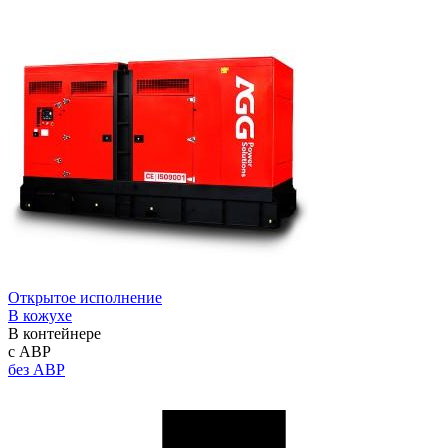
Открытое исполнение
В кожухе
В контейнере
с АВР
без АВР