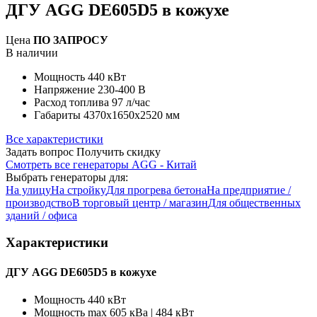
ДГУ AGG DE605D5 в кожухе
Цена
ПО ЗАПРОСУ
В наличии
Мощность
440 кВт
Напряжение
230-400 В
Расход топлива
97 л/час
Габариты
4370x1650x2520 мм
Все характеристики
Задать вопрос
Получить скидку
Смотреть все генераторы AGG - Китай
Выбрать генераторы для:
На улицу
На стройку
Для прогрева бетона
На предприятие /
производство
В торговый центр / магазин
Для общественных
зданий / офиса
Характеристики
ДГУ AGG DE605D5 в кожухе
Мощность
440 кВт
Мощность max
605 кВа | 484 кВт