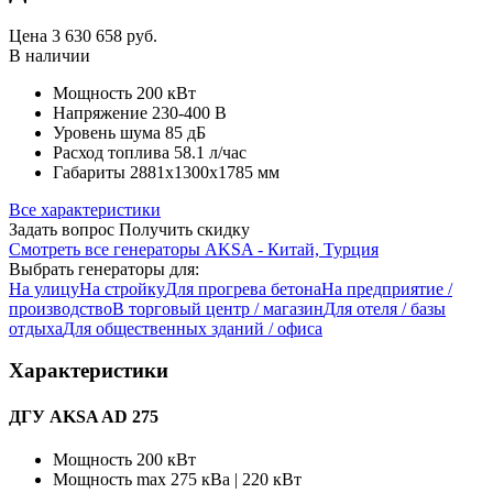
Цена
3 630 658
руб.
В наличии
Мощность
200 кВт
Напряжение
230-400 В
Уровень шума
85 дБ
Расход топлива
58.1 л/час
Габариты
2881х1300х1785 мм
Все характеристики
Задать вопрос
Получить скидку
Смотреть все генераторы AKSA - Китай, Турция
Выбрать генераторы для:
На улицу
На стройку
Для прогрева бетона
На предприятие /
производство
В торговый центр / магазин
Для отеля / базы
отдыха
Для общественных зданий / офиса
Характеристики
ДГУ AKSA AD 275
Мощность
200 кВт
Мощность max
275 кВа | 220 кВт