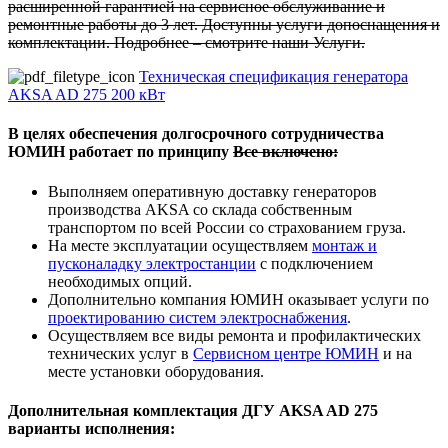
расширенной гарантией на сервисное обслуживание и
ремонтные работы до 3 лет. Доступны услуги допоснащения и
комплектации. Подробнее – смотрите наши Услуги.
Техническая спецификация генератора
AKSA AD 275 200 кВт
В целях обеспечения долгосрочного сотрудничества
ЮМИН работает по принципу
Все включено:
Выполняем оперативную доставку генераторов
производства AKSA со склада собственным
транспортом по всей России со страхованием груза.
На месте эксплуатации осуществляем
монтаж и
пусконаладку электростанции
с подключением
необходимых опций.
Дополнительно компания ЮМИН оказывает услуги по
проектированию систем электроснабжения
.
Осуществляем все виды ремонта и профилактических
технических услуг в
Сервисном центре ЮМИН
и на
месте установки оборудования.
Дополнительная комплектация ДГУ AKSA AD 275
варианты исполнения: