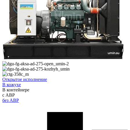
Открытое исполнение
В кожухе
В контейнере
с АВР
без АВР