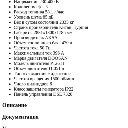
Напряжение
230-400 В
Количество фаз
3
Расход топлива
58.1 л/час
Уровень шума
85 дБ
Вес в сухом состоянии
2335 кг
Страна производитель
Китай, Турция
Габариты
2881х1300х1785 мм
Производитель
AKSA
Объем топливного бака
470 л
Частота тока
50 Гц
Максимальный ток
396 А
Марка двигателя
DOOSAN
Модель двигателя
P126TI
Объем двигателя
11.051 л
Тип охлаждения
жидкостное
Частота вращения
1500 об/мин
Число цилиндров
6
Класс защиты генератора
IP22
Панель управления
DSE 7320
Описание
Документация