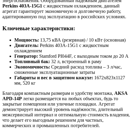
энергоснабжения. Оборудованный надёжным двигателем
Perkins 403A-15G1
с жидкостным охлаждением, данный
агрегат гарантирует экономичную и долговечную работу,
адаптированную под эксплуатацию в российских условиях.
Ключевые характеристики:
Мощность:
13,75 кВА (резервная) / 10 кВт (основная)
Двигатель:
Perkins 403A-15G1 с жидкостным
охлаждением
Генератор:
Stamford PI044F, с выходным током до 20 А
Топливный бак:
32 л, встроенный в раму
Экономичность:
Средний расход топлива – 3 л/час,
сниженные эксплуатационные затраты
Габариты и вес в защитном кожухе:
1672х823х1127
мм, 520 кг
Благодаря компактным размерам и удобству монтажа,
AKSA
APD-14P
легко размещается на любых объектах, будь то
закрытые помещения или уличные площадки. Агрегат
демонстрирует высокий уровень надёжности, длительный
межсервисный интервал и оптимальную стоимость владения,
что делает его выгодным решением для частных,
коммерческих и промышленных потребителей.