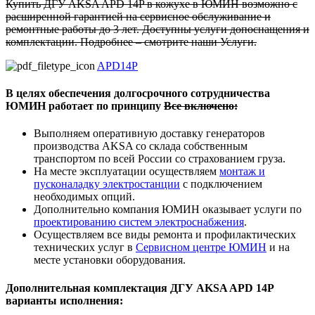
Купить ДГУ AKSA APD 14P в кожухе в ЮМИН возможно с
расширенной гарантией на сервисное обслуживание и
ремонтные работы до 3 лет. Доступны услуги допоснащения и
комплектации. Подробнее – смотрите наши Услуги.
APD14P
В целях обеспечения долгосрочного сотрудничества
ЮМИН работает по принципу
Все включено:
Выполняем оперативную доставку генераторов
производства AKSA со склада собственным
транспортом по всей России со страхованием груза.
На месте эксплуатации осуществляем
монтаж и
пусконаладку электростанции
с подключением
необходимых опций.
Дополнительно компания ЮМИН оказывает услуги по
проектированию систем электроснабжения
.
Осуществляем все виды ремонта и профилактических
технических услуг в
Сервисном центре ЮМИН
и на
месте установки оборудования.
Дополнительная комплектация ДГУ AKSA APD 14P
варианты исполнения: