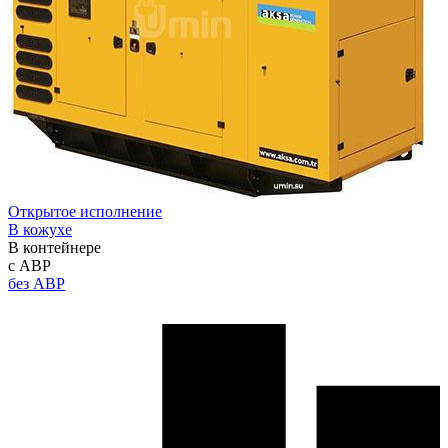
Открытое исполнение
В кожухе
В контейнере
с АВР
без АВР