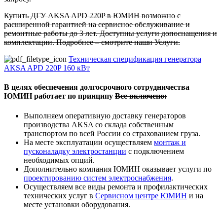
Купить ДГУ AKSA APD 220P в ЮМИН возможно с
расширенной гарантией на сервисное обслуживание и
ремонтные работы до 3 лет. Доступны услуги допоснащения и
комплектации. Подробнее – смотрите наши Услуги.
Техническая спецификация генератора
AKSA APD 220P 160 кВт
В целях обеспечения долгосрочного сотрудничества
ЮМИН работает по принципу
Все включено:
Выполняем оперативную доставку генераторов
производства AKSA со склада собственным
транспортом по всей России со страхованием груза.
На месте эксплуатации осуществляем
монтаж и
пусконаладку электростанции
с подключением
необходимых опций.
Дополнительно компания ЮМИН оказывает услуги по
проектированию систем электроснабжения
.
Осуществляем все виды ремонта и профилактических
технических услуг в
Сервисном центре ЮМИН
и на
месте установки оборудования.