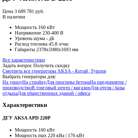
Цена
3 689 781
руб.
В наличии
Мощность
160 кВт
Напряжение
230-400 В
Уровень шума
- дБ
Расход топлива
45.8 л/час
Габариты
2378х1080х1693 мм
Все характеристики
Задать вопрос
Получить скидку
Смотреть все генераторы AKSA - Китай, Турция
Выбрать генераторы для:
На улицу
На стройку
Для прогрева бетона
На предприятие /
производство
В торговый центр / магазин
Для отеля / базы
отдыха
Для общественных зданий / офиса
Характеристики
ДГУ AKSA APD 220P
Мощность
160 кВт
Мощность max
220 кВа | 176 кВт