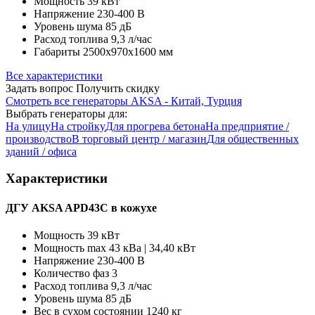
Мощность
39 кВт
Напряжение
230-400 В
Уровень шума
85 дБ
Расход топлива
9,3 л/час
Габариты
2500x970x1600 мм
Все характеристики
Задать вопрос
Получить скидку
Смотреть все генераторы AKSA - Китай, Турция
Выбрать генераторы для:
На улицу
На стройку
Для прогрева бетона
На предприятие /
производство
В торговый центр / магазин
Для общественных
зданий / офиса
Характеристики
ДГУ AKSA APD43C в кожухе
Мощность
39 кВт
Мощность max
43 кВа | 34,40 кВт
Напряжение
230-400 В
Количество фаз
3
Расход топлива
9,3 л/час
Уровень шума
85 дБ
Вес в сухом состоянии
1240 кг