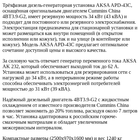
Трёхфазная дизель-генераторная установка AKSA APD-43C,
оснащённая оригинальным двигателем Cummins China
4BT3.9-G2, имеет резервную мощность 34 кВт (43 кВА) и
подходит для постоянного или резервного электроснабжения.
Электростанция предназначена для стационарной установки и
может размещаться как внутри помещений (в открытом
исполнении или кожухе), так и на улице (в контейнере или
кожухе). Модель AKSA APD-43C предлагает оптимальное
сочетание доступной цены и высокого качества.
За силовую часть отвечает генератор переменного тока AKSA
AK 232, который обеспечивает выходной ток до 62 А.
Установка может использоваться для резервирования сети с
нагрузкой до 34 кВт, а в непрерывном режиме работы
способна обеспечивать электроэнергией потребителей
мощностью до 31 кВт (39 кВА).
Надёжный дизельный двигатель 4BT3.9-G2 с жидкостным
охлаждением от известного производителя Cummins China
позволяет экономить до 20% топлива, расходуя около 7 литров
в час. Установка адаптирована к российским горюче-
смазочным материалам и обладает увеличенным
межсервисным интервалом.
Компактные размеры (
2500x970x1600
мм) и вес 1240 кг