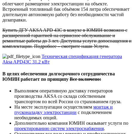
облегчают размещение электростанции на объекте.
Встроенный топливный бак объёмом 154 литра обеспечивает
длительную автономную работу без необходимости частой
дозаправки.
Купить ДГУ AKSA APD 43C в кожухе в ЮМИН возможно с
расширенной гарантией на сервисное обслуживание и
ремонтные работы до 3 лет. Доступны услуги допоснащения и
комплектации. Подробнее – смотрите наши Услуги.
Техническая спецификация генератора
Aksa APD43C 31.2 кВт
В целях обеспечения долгосрочного сотрудничества
ЮМИН работает по принципу
Все включено:
Выполняем оперативную доставку генераторов
производства AKSA со склада собственным
транспортом по всей России со страхованием груза.
На месте эксплуатации осуществляем
монтаж и
пусконаладку электростанции
с подключением
необходимых опций.
Дополнительно компания ЮМИН оказывает услуги по
проектированию систем электроснабжения
.
Осуществляем все виды ремонта и профилактических