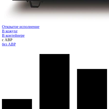
Открытое исполнение
В кожухе
В контейнере
с АВР
без АВР