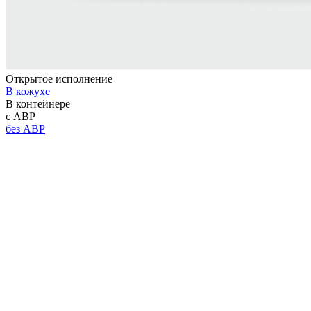
Открытое исполнение
В кожухе
В контейнере
с АВР
без АВР