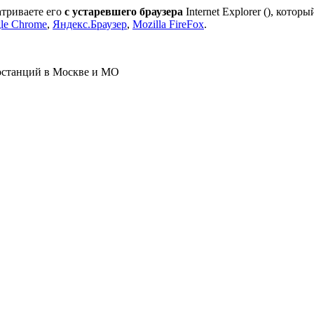
атриваете его
с устаревшего браузера
Internet Explorer (
), которы
le Chrome
,
Яндекс.Браузер
,
Mozilla FireFox
.
ростанций в Москве и МО