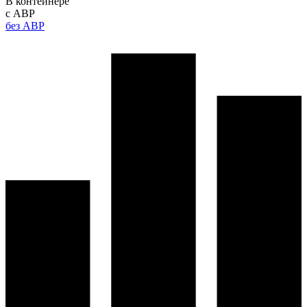
В контейнере
с АВР
без АВР