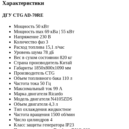
Характеристики
ДГУ CTG AD-70RE
Мощность
50 кВт
Мощность max
69 кВа | 55 кВт
Напряжение
230 В
Количество фаз
3
Расход топлива
15,1 л/час
Уровень шума
78 дБ
Вес в сухом состоянии
820 кг
Страна производитель
Китай
Габариты
1850x800x1090 мм
Производитель
CTG
Объем топливного бака
110 л
Частота тока
50 Гц
Максимальный ток
99 А
Марка двигателя
Ricardo
Модель двигателя
N4105ZDS
Объем двигателя
4,3 л
Тип охлаждения
жидкостное
Частота вращения
1500 об/мин
Число цилиндров
4
Класс защиты генератора
IP23