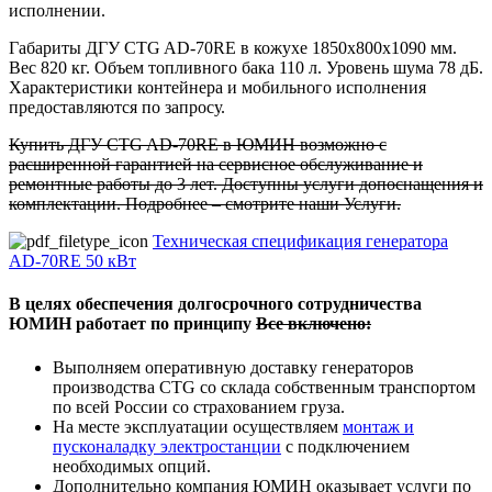
исполнении.
Габариты ДГУ CTG AD-70RE в кожухе 1850x800x1090 мм.
Вес 820 кг. Объем топливного бака 110 л. Уровень шума 78 дБ.
Характеристики контейнера и мобильного исполнения
предоставляются по запросу.
Купить ДГУ CTG AD-70RE в ЮМИН возможно с
расширенной гарантией на сервисное обслуживание и
ремонтные работы до 3 лет. Доступны услуги допоснащения и
комплектации. Подробнее – смотрите наши Услуги.
Техническая спецификация генератора
AD-70RE 50 кВт
В целях обеспечения долгосрочного сотрудничества
ЮМИН работает по принципу
Все включено:
Выполняем оперативную доставку генераторов
производства CTG со склада собственным транспортом
по всей России со страхованием груза.
На месте эксплуатации осуществляем
монтаж и
пусконаладку электростанции
с подключением
необходимых опций.
Дополнительно компания ЮМИН оказывает услуги по