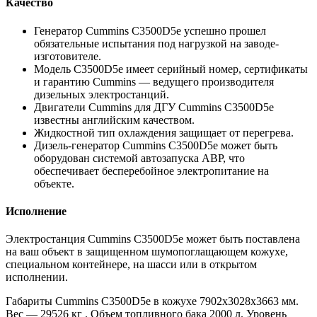
Качество
Генератор Cummins C3500D5e успешно прошел
обязательные испытания под нагрузкой на заводе-
изготовителе.
Модель C3500D5e имеет серийный номер, сертификаты
и гарантию Cummins — ведущего производителя
дизельных электростанций.
Двигатели Cummins для ДГУ Cummins C3500D5e
известны английским качеством.
Жидкостной тип охлаждения защищает от перегрева.
Дизель-генератор Cummins C3500D5e может быть
оборудован системой автозапуска АВР, что
обеспечивает бесперебойное электропитание на
объекте.
Исполнение
Электростанция Cummins C3500D5e может быть поставлена
на ваш объект в защищенном шумопоглащающем кожухе,
специальном контейнере, на шасси или в открытом
исполнении.
Габариты Cummins C3500D5e в кожухе 7902x3028x3663 мм.
Вес — 29526 кг . Объем топливного бака 2000 л. Уровень