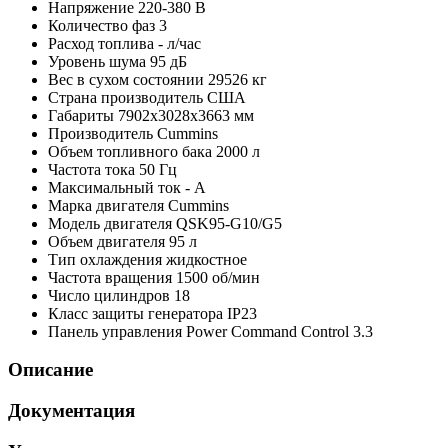
Напряжение
220-380 В
Количество фаз
3
Расход топлива
- л/час
Уровень шума
95 дБ
Вес в сухом состоянии
29526 кг
Страна производитель
США
Габариты
7902x3028x3663 мм
Производитель
Cummins
Объем топливного бака
2000 л
Частота тока
50 Гц
Максимальный ток
- А
Марка двигателя
Cummins
Модель двигателя
QSK95-G10/G5
Объем двигателя
95 л
Тип охлаждения
жидкостное
Частота вращения
1500 об/мин
Число цилиндров
18
Класс защиты генератора
IP23
Панель управления
Power Command Control 3.3
Описание
Документация