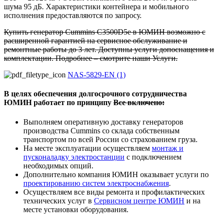
шума 95 дБ. Характеристики контейнера и мобильного
исполнения предоставляются по запросу.
Купить генератор Cummins C3500D5e в ЮМИН возможно с
расширенной гарантией на сервисное обслуживание и
ремонтные работы до 3 лет. Доступны услуги допоснащения и
комплектации. Подробнее – смотрите наши Услуги.
NAS-5829-EN (1)
В целях обеспечения долгосрочного сотрудничества
ЮМИН работает по принципу
Все включено:
Выполняем оперативную доставку генераторов
производства Cummins со склада собственным
транспортом по всей России со страхованием груза.
На месте эксплуатации осуществляем
монтаж и
пусконаладку электростанции
с подключением
необходимых опций.
Дополнительно компания ЮМИН оказывает услуги по
проектированию систем электроснабжения
.
Осуществляем все виды ремонта и профилактических
технических услуг в
Сервисном центре ЮМИН
и на
месте установки оборудования.