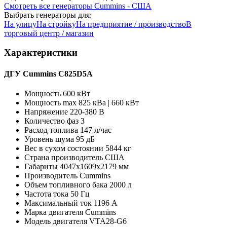
Смотреть все генераторы Cummins - США
Выбрать генераторы для:
На улицу
На стройку
На предприятие / производство
В
торговый центр / магазин
Характеристики
ДГУ Cummins C825D5A
Мощность
600 кВт
Мощность max
825 кВа | 660 кВт
Напряжение
220-380 В
Количество фаз
3
Расход топлива
147 л/час
Уровень шума
95 дБ
Вес в сухом состоянии
5844 кг
Страна производитель
США
Габариты
4047х1609х2179 мм
Производитель
Cummins
Объем топливного бака
2000 л
Частота тока
50 Гц
Максимальный ток
1196 А
Марка двигателя
Cummins
Модель двигателя
VTA28-G6