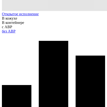
Открытое исполнение
В кожухе
В контейнере
с АВР
без АВР