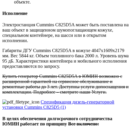
объекте.
Исполнение
Электростанция Cummins C825D5A может быть поставлена на
ваш объект в защищенном шумопоглащающем кожухе,
специальном контейнере, на шасси или в открытом
исполнении.
Габариты ДГУ Cummins C825D5A в кожухе 4047х1609х2179
мм. Вес 5844 кг. Объем топливного бака 2000 л. Уровень шума
95 дБ. Характеристики контейнера и мобильного исполнения
предоставляются по запросу.
Купить генератор Cummins C825D5A в ЮМИН возможно с
расширенной гарантией на сервисное обслуживание и
ремонтные работы до 3 лет. Доступны услуги допоснащения и
комплектации. Подробнее – смотрите наши Услуги.
Спецификация дизель-генераторной
установки Cummins C825D5 (1)
В целях обеспечения долгосрочного сотрудничества
ЮМИН работает по принципу
Все включено: