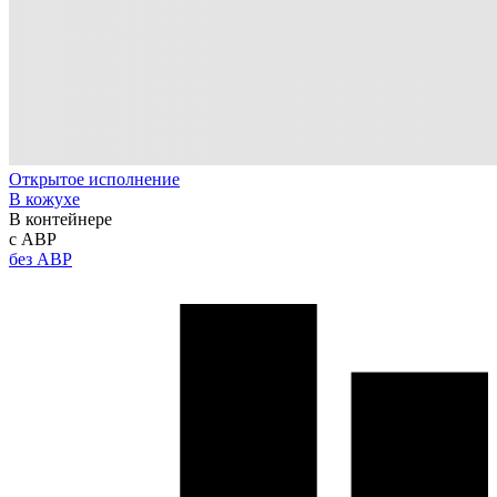
Открытое исполнение
В кожухе
В контейнере
с АВР
без АВР