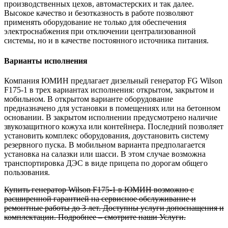
производственных цехов, автомастерских и так далее.
Высокое качество и безотказность в работе позволяют
применять оборудование не только для обеспечения
электроснабжения при отключении централизованной
системы, но и в качестве постоянного источника питания.
Варианты исполнения
Компания ЮМИН предлагает дизельный генератор FG Wilson
F175-1 в трех вариантах исполнения: открытом, закрытом и
мобильном. В открытом варианте оборудование
предназначено для установки в помещениях или на бетонном
основании. В закрытом исполнении предусмотрено наличие
звукозащитного кожуха или контейнера. Последний позволяет
установить комплекс оборудования, доустановить систему
резервного пуска. В мобильном варианта предполагается
установка на салазки или шасси. В этом случае возможна
транспортировка ДЭС в виде прицепа по дорогам общего
пользования.
Купить генератор Wilson
F175-1
в ЮМИН возможно с
расширенной гарантией на сервисное обслуживание и
ремонтные работы до 3 лет. Доступны услуги допоснащения и
комплектации. Подробнее – смотрите наши Услуги.