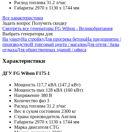
Расход топлива
31.2 л/час
Габариты
2970 х 1130 х 1744 мм
Все характеристики
Задать вопрос
Получить скидку
Смотреть все генераторы FG Wilson - Великобритания
Выбрать генераторы для:
На улицу
На стройку
Для прогрева бетона
На предприятие /
производство
В торговый центр / магазин
Для отеля / базы
отдыха
Для общественных зданий / офиса
Характеристики
ДГУ FG Wilson F175-1
Мощность
117,7 кВА (147,2 кВт)
Мощность max
128 кВА (160 кВт)
Напряжение
380 В
Количество фаз
3
Расход топлива
31.2 л/час
Вес в сухом состоянии
2300 кг
Страна производитель
Англия
Габариты
2970 х 1130 х 1744 мм
Марка двигателя
CTG