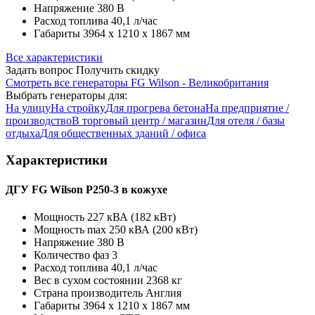
Напряжение
380 В
Расход топлива
40,1 л/час
Габариты
3964 x 1210 x 1867 мм
Все характеристики
Задать вопрос
Получить скидку
Смотреть все генераторы FG Wilson - Великобритания
Выбрать генераторы для:
На улицу
На стройку
Для прогрева бетона
На предприятие /
производство
В торговый центр / магазин
Для отеля / базы
отдыха
Для общественных зданий / офиса
Характеристики
ДГУ FG Wilson P250-3 в кожухе
Мощность
227 кВА (182 кВт)
Мощность max
250 кВА (200 кВт)
Напряжение
380 В
Количество фаз
3
Расход топлива
40,1 л/час
Вес в сухом состоянии
2368 кг
Страна производитель
Англия
Габариты
3964 x 1210 x 1867 мм