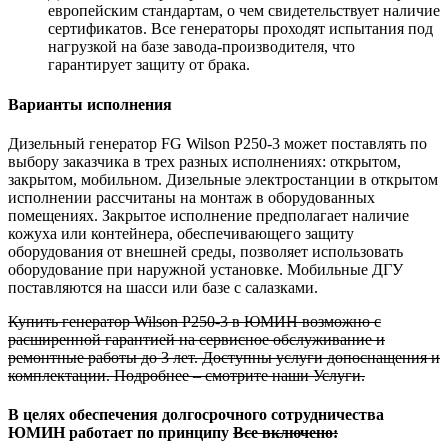
европейским стандартам, о чем свидетельствует наличие
сертификатов. Все генераторы проходят испытания под
нагрузкой на базе завода-производителя, что
гарантирует защиту от брака.
Варианты исполнения
Дизельный генератор FG Wilson P250-3 может поставлять по
выбору заказчика в трех разных исполнениях: открытом,
закрытом, мобильном. Дизельные электростанции в открытом
исполнении рассчитаны на монтаж в оборудованных
помещениях. Закрытое исполнение предполагает наличие
кожуха или контейнера, обеспечивающего защиту
оборудования от внешней среды, позволяет использовать
оборудование при наружной установке. Мобильные ДГУ
поставляются на шасси или базе с салазками.
Купить генератор Wilson
P250-3
в ЮМИН возможно с
расширенной гарантией на сервисное обслуживание и
ремонтные работы до 3 лет. Доступны услуги допоснащения и
комплектации. Подробнее – смотрите наши Услуги.
В целях обеспечения долгосрочного сотрудничества
ЮМИН работает по принципу
Все включено: