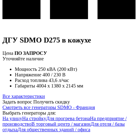
ДГУ SDMO D275 в кожухе
Цена
ПО ЗАПРОСУ
Уточняйте наличие
Мощность
250 кВА (200 кВт)
Напряжение
400 / 230 В
Расход топлива
43,6 л/час
Габариты
4004 х 1380 х 2145 мм
Все характеристики
Задать вопрос
Получить скидку
Смотреть все генераторы SDMO - Франция
Выбрать генераторы для:
На улицу
На стройку
Для прогрева бетона
На предприятие /
производство
В торговый центр / магазин
Для отеля / базы
отдыха
Для общественных зданий / офиса