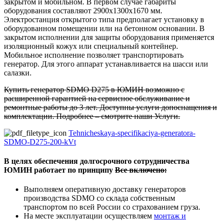
закрытом и мобильном. В первом случае габариты
оборудования составляют 2900х1300х1670 мм.
Электростанция открытого типа предполагает установку в
оборудованном помещении или на бетонном основании. В
закрытом исполнении для защиты оборудования применяется
изоляционный кожух или специальный контейнер.
Мобильное исполнение позволяет транспортировать
генератор. Для этого аппарат устанавливается на шасси или
салазки.
Купить генератор
SDMO D275
в ЮМИН возможно с
расширенной гарантией на сервисное обслуживание и
ремонтные работы до 3 лет. Доступны услуги допоснащения и
комплектации. Подробнее – смотрите наши Услуги.
Tehnicheskaya-specifikaciya-generatora-
SDMO-D275-200-kVt
В целях обеспечения долгосрочного сотрудничества
ЮМИН работает по принципу
Все включено:
Выполняем оперативную доставку генераторов
производства SDMO со склада собственным
транспортом по всей России со страхованием груза.
На месте эксплуатации осуществляем
монтаж и