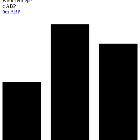
В контейнере
с АВР
без АВР