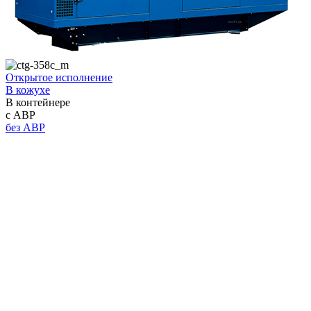
Открытое исполнение
В кожухе
В контейнере
с АВР
без АВР