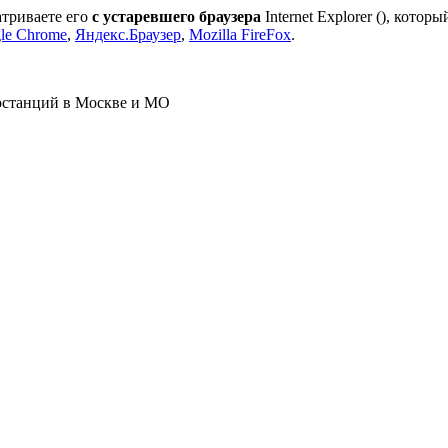
атриваете его
с устаревшего браузера
Internet Explorer (
), которы
le Chrome
,
Яндекс.Браузер
,
Mozilla FireFox
.
ростанций в Москве и МО