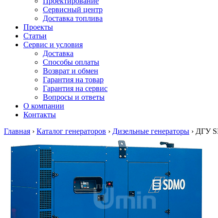
Проектирование
Сервисный центр
Доставка топлива
Проекты
Статьи
Сервис и условия
Доставка
Способы оплаты
Возврат и обмен
Гарантия на товар
Гарантия на сервис
Вопросы и ответы
О компании
Контакты
Главная
›
Каталог генераторов
›
Дизельные генераторы
›
ДГУ S