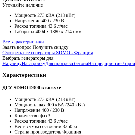
Уточняйте наличие
Мощность
273 кВА (218 кВт)
Напряжение
400 / 230 В
Расход топлива
43,6 л/час
Габариты
4004 х 1380 х 2145 мм
Все характеристики
Задать вопрос
Получить скидку
Смотреть все генераторы SDMO - Франция
Выбрать генераторы для:
На улицу
На стройку
Для прогрева бетона
На предприятие / про
Характеристики
ДГУ SDMO D300 в кожухе
Мощность
273 кВА (218 кВт)
Мощность max
300 кВА (240 кВт)
Напряжение
400 / 230 В
Количество фаз
3
Расход топлива
43,6 л/час
Вес в сухом состоянии
3250 кг
Страна производитель
Франция