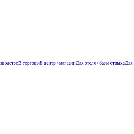
изводство
В торговый центр / магазин
Для отеля / базы отдыха
Для 