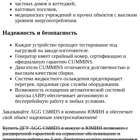
частных домов и коттеджей,
вахтовых поселков,
медицинских учреждений и прочих объектов с высоким
уровнем энергопотребления.
Надежность и безопасность
Каждое устройство проходит тестирование под
нагрузкой на заводе-изготовителе.
Генератор имеет серийный номер, сертификацию и
официальную гарантию CUMMINS.
Двигатели CUMMINS отличаются долговечностью и
высоким качеством сборки.
Система жидкостного охлаждения предотвращает
перегрев, продлевая срок службы оборудования.
Возможность оснащения автоматической системой
запуска (АВР) обеспечивает автономную и
бесперебойную работу в любых условиях.
Заказывайте AGG C688D5 в компании ЮМИН и обеспечьте
свой объект надежным электроснабжением!
Купить ДГУ AGG C688D5 в кожухе в ЮМИН возможно с
расширенной гарантией на сервисное обслуживание и
ремонтные работы до 3 лет. Доступны услуги допоснащения и