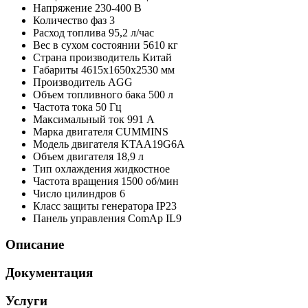
Напряжение
230-400 В
Количество фаз
3
Расход топлива
95,2 л/час
Вес в сухом состоянии
5610 кг
Страна производитель
Китай
Габариты
4615x1650x2530 мм
Производитель
AGG
Объем топливного бака
500 л
Частота тока
50 Гц
Максимальный ток
991 А
Марка двигателя
CUMMINS
Модель двигателя
KTAA19G6A
Объем двигателя
18,9 л
Тип охлаждения
жидкостное
Частота вращения
1500 об/мин
Число цилиндров
6
Класс защиты генератора
IP23
Панель управления
ComAp IL9
Описание
Документация
Услуги