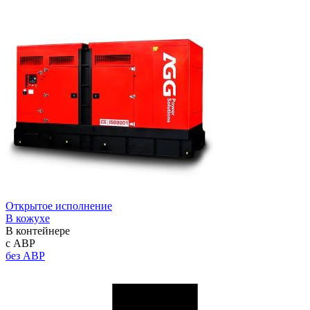
Открытое исполнение
В кожухе
В контейнере
с АВР
без АВР