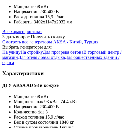
Мощность
68 кВт
Напряжение
230-400 В
Расход топлива
15,9 л/час
Габариты
3402x1147x2032 мм
Все характеристики
Задать вопрос
Получить скидку
Смотреть все генераторы AKSA - Китай, Турция
Выбрать генераторы для:
На улицу
На стройку
Для прогрева бетона
В торговый центр /
магазин
Для отеля / базы отдыха
Для общественных зданий /
офиса
Характеристики
ДГУ AKSA AD 93 в кожухе
Мощность
68 кВт
Мощность max
93 кВа | 74.4 кВт
Напряжение
230-400 В
Количество фаз
3
Расход топлива
15,9 л/час
Вес в сухом состоянии
1840 кг
Страна производитель
Турция