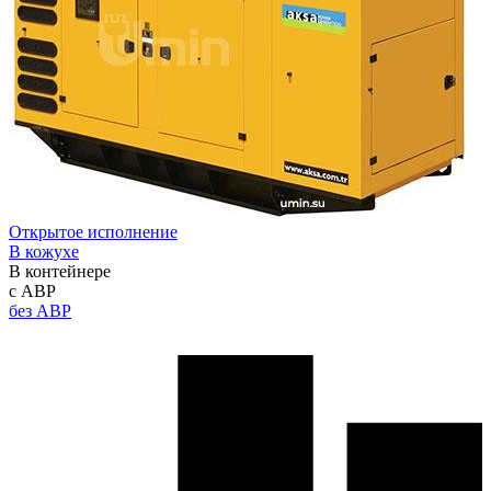
Открытое исполнение
В кожухе
В контейнере
с АВР
без АВР