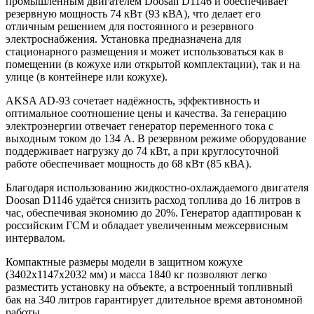
промышленным двигателем Doosan D1146 и обеспечивает
резервную мощность 74 кВт (93 кВА), что делает его
отличным решением для постоянного и резервного
электроснабжения. Установка предназначена для
стационарного размещения и может использоваться как в
помещении (в кожухе или открытой комплектации), так и на
улице (в контейнере или кожухе).
AKSA AD-93 сочетает надёжность, эффективность и
оптимальное соотношение цены и качества. За генерацию
электроэнергии отвечает генератор переменного тока с
выходным током до 134 А. В резервном режиме оборудование
поддерживает нагрузку до 74 кВт, а при круглосуточной
работе обеспечивает мощность до 68 кВт (85 кВА).
Благодаря использованию жидкостно-охлаждаемого двигателя
Doosan D1146 удаётся снизить расход топлива до 16 литров в
час, обеспечивая экономию до 20%. Генератор адаптирован к
российским ГСМ и обладает увеличенным межсервисным
интервалом.
Компактные размеры модели в защитном кожухе
(
3402x1147x2032
мм) и масса 1840 кг позволяют легко
разместить установку на объекте, а встроенный топливный
бак на 340 литров гарантирует длительное время автономной
работы.