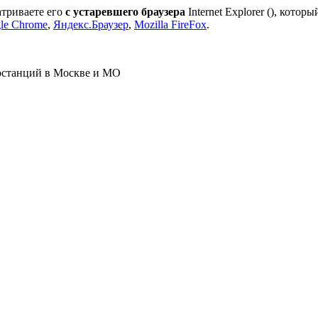
атриваете его
с устаревшего браузера
Internet Explorer (
), которы
le Chrome
,
Яндекс.Браузер
,
Mozilla FireFox
.
ростанций в Москве и МО