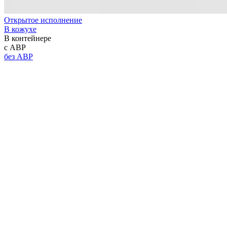
Открытое исполнение
В кожухе
В контейнере
с АВР
без АВР