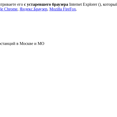
атриваете его
с устаревшего браузера
Internet Explorer (
), которы
le Chrome
,
Яндекс.Браузер
,
Mozilla FireFox
.
ростанций в Москве и МО