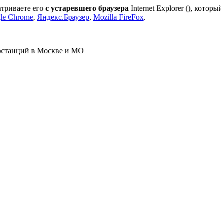
атриваете его
с устаревшего браузера
Internet Explorer (
), которы
le Chrome
,
Яндекс.Браузер
,
Mozilla FireFox
.
ростанций в Москве и МО