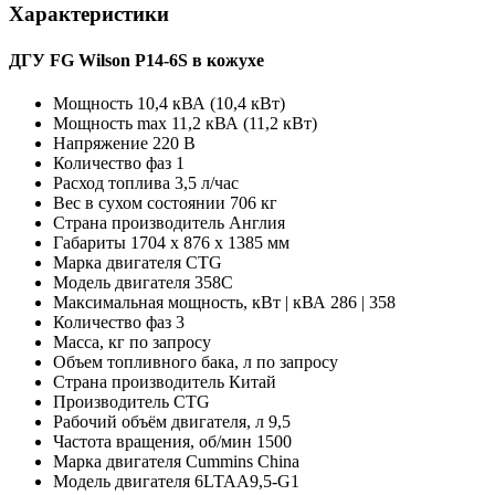
Характеристики
ДГУ FG Wilson P14-6S в кожухе
Мощность
10,4 кВА (10,4 кВт)
Мощность max
11,2 кВА (11,2 кВт)
Напряжение
220 В
Количество фаз
1
Расход топлива
3,5 л/час
Вес в сухом состоянии
706 кг
Страна производитель
Англия
Габариты
1704 x 876 x 1385 мм
Марка двигателя
CTG
Модель двигателя
358C
Максимальная мощность, кВт | кВА
286 | 358
Количество фаз
3
Масса, кг
по запросу
Объем топливного бака, л
по запросу
Страна производитель
Китай
Производитель
CTG
Рабочий объём двигателя, л
9,5
Частота вращения, об/мин
1500
Марка двигателя
Cummins China
Модель двигателя
6LTAA9,5-G1