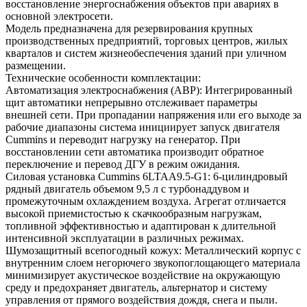
восстановление энергоснабжения объектов при авариях в
основной электросети.
Модель предназначена для резервирования крупных
производственных предприятий, торговых центров, жилых
кварталов и систем жизнеобеспечения зданий при уличном
размещении.
Технические особенности комплектации:
Автоматизация электроснабжения (АВР): Интегрированный
щит автоматики непрерывно отслеживает параметры
внешней сети. При пропадании напряжения или его выходе за
рабочие диапазоны система инициирует запуск двигателя
Cummins и переводит нагрузку на генератор. При
восстановлении сети автоматика производит обратное
переключение и перевод ДГУ в режим ожидания.
Силовая установка Cummins 6LTAA9.5-G1: 6-цилиндровый
рядный двигатель объемом 9,5 л с турбонаддувом и
промежуточным охлаждением воздуха. Агрегат отличается
высокой приемистостью к скачкообразным нагрузкам,
топливной эффективностью и адаптирован к длительной
интенсивной эксплуатации в различных режимах.
Шумозащитный всепогодный кожух: Металлический корпус с
внутренним слоем негорючего звукопоглощающего материала
минимизирует акустическое воздействие на окружающую
среду и предохраняет двигатель, альтернатор и систему
управления от прямого воздействия дождя, снега и пыли.