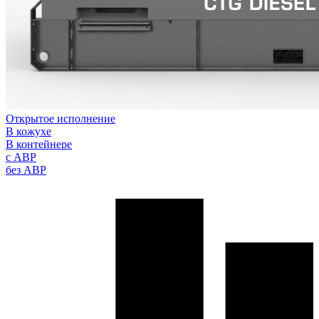
Открытое исполнение
В кожухе
В контейнере
с АВР
без АВР