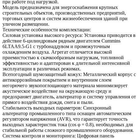
при работе под нагрузкой.
Модель предназначена для энергоснабжения крупных
строительных объектов, производственных предприятий,
торговых центров и систем жизнеобеспечения зданий при
уличном размещении.
Технические особенности комплектации:
Силовая установка высокого ресурса: Установка приводится в
действие 6-цилиндровым рядным двигателем Cummins
6LTAA9.5-G1 с турбонаддувом и промежуточным
охлаждением воздуха. Агрегат отличается высокой
приемистостью к скачкообразным нагрузкам, топливной
эффективностью и адаптирован к длительной интенсивной
эксплуатации в различных режимах.
Всепогодный шумозащитный кожух: Металлический корпус с
антикоррозийным покрытием и внутренним слоем
негорючего звукопоглощающего материала минимизирует
акустическое воздействие на окружающую среду и
предохраняет двигатель, альтернатор и систему управления от
прямого воздействия дождя, снега и пыли.
Стабильность выходных параметров: Синхронный
альтернатор промышленного типа оснащен автоматическим
регулятором напряжения (AVR), что гарантирует точность
выходных характеристик тока (cos φ = 0.8), необходимых для
стабильной работы сложного промышленного оборудования.
Система контроля и мониторинга: Цифровая панель