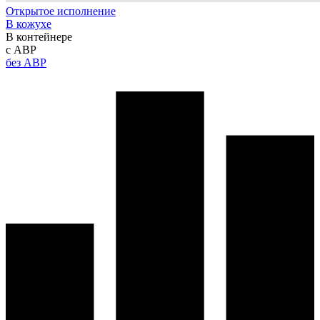
Открытое исполнение
В кожухе
В контейнере
с АВР
без АВР