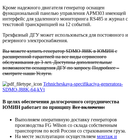
Кроме надежного двигателя генератор оснащен
функциональной панелью управления APM303 имеющей
интерфейс для удаленного мониторинга RS485 и журнал с
текстовой транскрипцией на 12 событий.
Трехфазный ДГУ может использоваться для постоянного и
резервного электроснабжения.
Вы можете купить генератор
SDMO J88K
в ЮМИН с
расширенной гарантией на все виды сервисного
обслуживания до 3 лет. Доступны дополнительные
возможности оснащения ДГУ по запросу. Подробнее –
смотрите наши Услуги.
Tehnicheskaya-specifikaciya-generatora-
SDMO-J88K-64-kVt
В целях обеспечения долгосрочного сотрудничества
ЮМИН работает по принципу
Все включено:
Выполняем оперативную доставку генераторов
производства FG Wilson со склада собственным
транспортом по всей России со страхованием груза.
На месте эксплуатации осуществляем
монтаж и