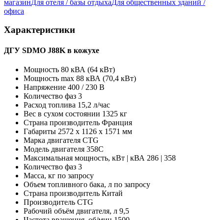
магазин
Для отеля / базы отдыха
Для общественных зданий /
офиса
Характеристики
ДГУ SDMO J88K в кожухе
Мощность
80 кВА (64 кВт)
Мощность max
88 кВА (70,4 кВт)
Напряжение
400 / 230 В
Количество фаз
3
Расход топлива
15,2 л/час
Вес в сухом состоянии
1325 кг
Страна производитель
Франция
Габариты
2572 x 1126 x 1571 мм
Марка двигателя
CTG
Модель двигателя
358C
Максимальная мощность, кВт | кВА
286 | 358
Количество фаз
3
Масса, кг
по запросу
Объем топливного бака, л
по запросу
Страна производитель
Китай
Производитель
CTG
Рабочий объём двигателя, л
9,5
Частота вращения, об/мин
1500