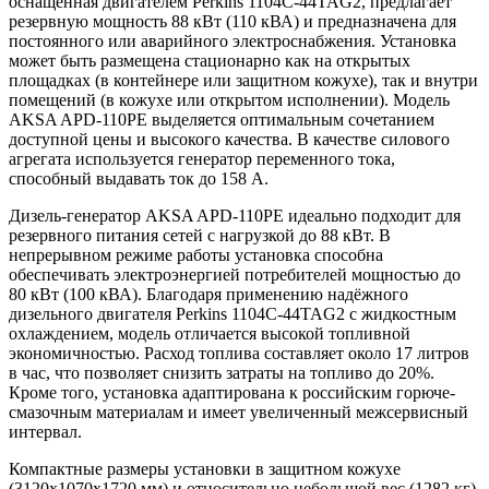
оснащённая двигателем Perkins 1104C-44TAG2, предлагает
резервную мощность 88 кВт (110 кВА) и предназначена для
постоянного или аварийного электроснабжения. Установка
может быть размещена стационарно как на открытых
площадках (в контейнере или защитном кожухе), так и внутри
помещений (в кожухе или открытом исполнении). Модель
AKSA APD-110PE выделяется оптимальным сочетанием
доступной цены и высокого качества. В качестве силового
агрегата используется генератор переменного тока,
способный выдавать ток до 158 А.
Дизель-генератор AKSA APD-110PE идеально подходит для
резервного питания сетей с нагрузкой до 88 кВт. В
непрерывном режиме работы установка способна
обеспечивать электроэнергией потребителей мощностью до
80 кВт (100 кВА). Благодаря применению надёжного
дизельного двигателя Perkins 1104C-44TAG2 с жидкостным
охлаждением, модель отличается высокой топливной
экономичностью. Расход топлива составляет около 17 литров
в час, что позволяет снизить затраты на топливо до 20%.
Кроме того, установка адаптирована к российским горюче-
смазочным материалам и имеет увеличенный межсервисный
интервал.
Компактные размеры установки в защитном кожухе
(
3120x1070x1720
мм) и относительно небольшой вес (1282 кг)