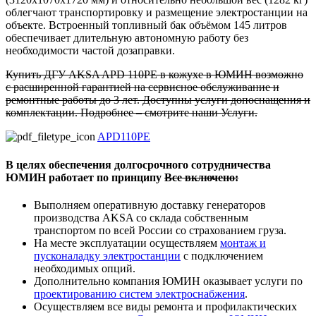
облегчают транспортировку и размещение электростанции на
объекте. Встроенный топливный бак объёмом 145 литров
обеспечивает длительную автономную работу без
необходимости частой дозаправки.
Купить ДГУ AKSA APD 110PE в кожухе в ЮМИН возможно
с расширенной гарантией на сервисное обслуживание и
ремонтные работы до 3 лет. Доступны услуги допоснащения и
комплектации. Подробнее – смотрите наши Услуги.
APD110PE
В целях обеспечения долгосрочного сотрудничества
ЮМИН работает по принципу
Все включено:
Выполняем оперативную доставку генераторов
производства AKSA со склада собственным
транспортом по всей России со страхованием груза.
На месте эксплуатации осуществляем
монтаж и
пусконаладку электростанции
с подключением
необходимых опций.
Дополнительно компания ЮМИН оказывает услуги по
проектированию систем электроснабжения
.
Осуществляем все виды ремонта и профилактических