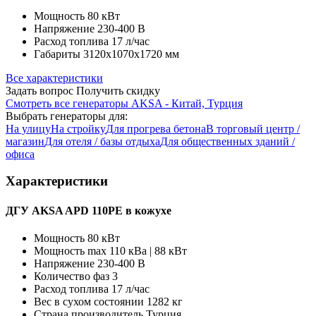
Мощность
80 кВт
Напряжение
230-400 В
Расход топлива
17 л/час
Габариты
3120x1070x1720 мм
Все характеристики
Задать вопрос
Получить скидку
Смотреть все генераторы AKSA - Китай, Турция
Выбрать генераторы для:
На улицу
На стройку
Для прогрева бетона
В торговый центр /
магазин
Для отеля / базы отдыха
Для общественных зданий /
офиса
Характеристики
ДГУ AKSA APD 110PE в кожухе
Мощность
80 кВт
Мощность max
110 кВа | 88 кВт
Напряжение
230-400 В
Количество фаз
3
Расход топлива
17 л/час
Вес в сухом состоянии
1282 кг
Страна производитель
Турция