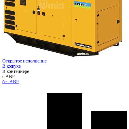
Открытое исполнение
В кожухе
В контейнере
с АВР
без АВР