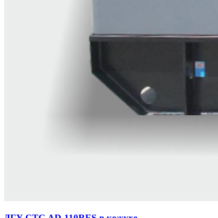
ДГУ CTG AD-110RES в кожухе