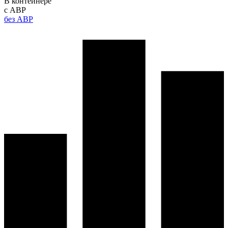
В контейнере
с АВР
без АВР