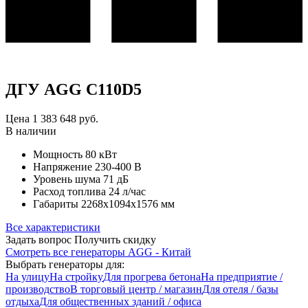
ДГУ AGG C110D5
Цена
1 383 648
руб.
В наличии
Мощность
80 кВт
Напряжение
230-400 В
Уровень шума
71 дБ
Расход топлива
24 л/час
Габариты
2268x1094x1576 мм
Все характеристики
Задать вопрос
Получить скидку
Смотреть все генераторы AGG - Китай
Выбрать генераторы для:
На улицу
На стройку
Для прогрева бетона
На предприятие /
производство
В торговый центр / магазин
Для отеля / базы
отдыха
Для общественных зданий / офиса