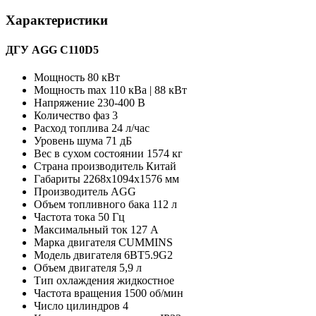
Характеристики
ДГУ AGG C110D5
Мощность
80 кВт
Мощность max
110 кВа | 88 кВт
Напряжение
230-400 В
Количество фаз
3
Расход топлива
24 л/час
Уровень шума
71 дБ
Вес в сухом состоянии
1574 кг
Страна производитель
Китай
Габариты
2268x1094x1576 мм
Производитель
AGG
Объем топливного бака
112 л
Частота тока
50 Гц
Максимальный ток
127 А
Марка двигателя
CUMMINS
Модель двигателя
6BT5.9G2
Объем двигателя
5,9 л
Тип охлаждения
жидкостное
Частота вращения
1500 об/мин
Число цилиндров
4