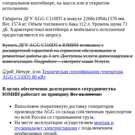
специальном контейнере, на шасси или в открытом
исполнении.
Габариты ДГУ AGG C110D5 в кожухе 2268x1094x1576 мм.
Вес 1574 кг. Объем топливного бака 112 л. Уровень шума 71
дБ. Характеристики контейнера и мобильного исполнения
предоставляются по запросу.
Купить ДГУ AGG C110D5 в ЮМИН возможно с
расширенной гарантией на сервисное обслуживание и
ремонтные работы до 3 лет. Доступны услуги допоснащения и
комплектации. Подробнее – смотрите наши Услуги.
Техническая спецификация генератора
AGG C110D5 80 кВт
В целях обеспечения долгосрочного сотрудничества
ЮМИН работает по принципу
Все включено:
Выполняем оперативную доставку генераторов
производства AGG со склада собственным транспортом
по всей России со страхованием груза.
На месте эксплуатации осуществляем
монтаж и
пусконаладку электростанции
с подключением
необходимых опций.